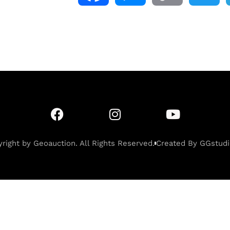
a
e
o
w
c
s
p
i
e
s
y
t
b
e
L
t
right by Geoauction. All Rights Reserved.
Created By GGstudi
o
n
i
e
o
g
n
r
k
e
k