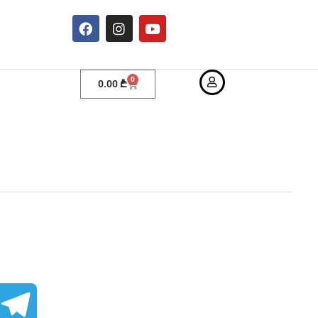
0
0.00
₾
T