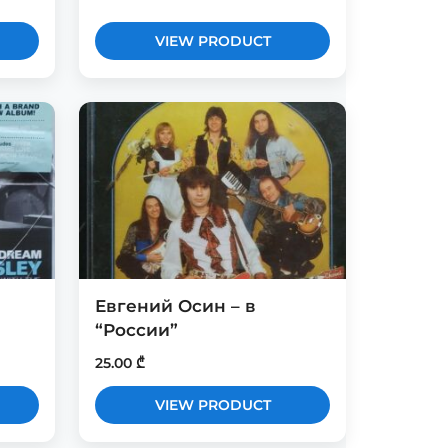
VIEW PRODUCT
Евгений Осин – в
“России”
25.00
₾
VIEW PRODUCT