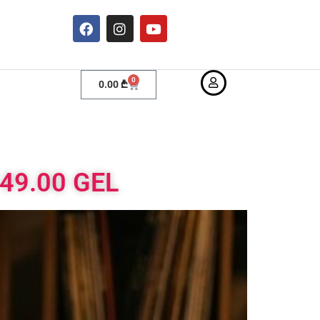
0
0.00
₾
149.00 GEL