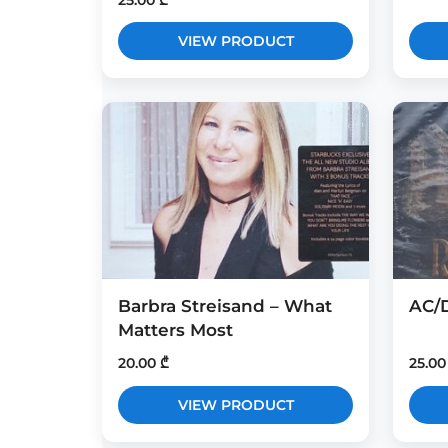
25.00
₾
VIEW PRODUCT
Barbra Streisand – What
AC/D
Matters Most
20.00
₾
25.0
VIEW PRODUCT