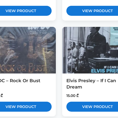
VIEW PRODUCT
VIEW PRODUCT
C – Rock Or Bust
Elvis Presley – If I Can
Dream
0
₾
15.00
₾
VIEW PRODUCT
VIEW PRODUCT