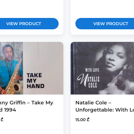
VIEW PRODUCT
VIEW PRODUCT
ny Griffin – Take My
Natalie Cole –
d 1994
Unforgettable: With L
0
₾
15.00
₾