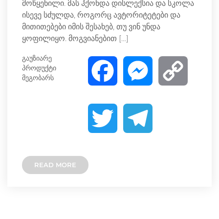
მოწყენილი. მას ჰქონდა დისლექსია და სკოლა
ისევე სძულდა, როგორც ავტორიტეტები და
მითითებები იმის შესახებ, თუ ვინ უნდა
ყოფილიყო. მოგვიანებით […]
გაუზიარე
პროდუქტი
F
M
C
მეგობარს
a
e
o
T
T
c
s
p
w
e
e
s
y
READ MORE
i
l
b
e
L
t
e
o
n
i