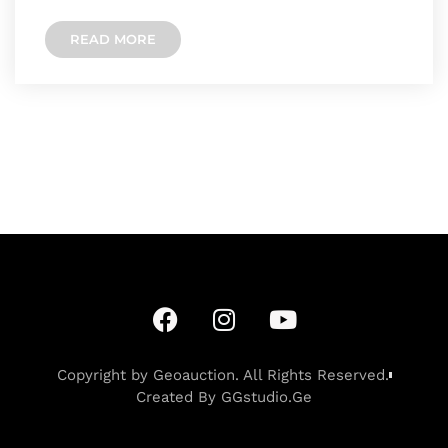
w
e
e
s
y
READ MORE
i
l
b
e
L
t
e
o
n
i
t
g
o
g
n
e
r
k
e
k
r
a
r
m
Copyright by Geoauction. All Rights Reserved.
Created By GGstudio.Ge