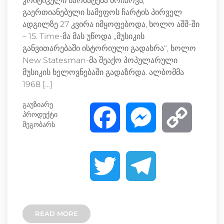
კრიტიკული წარმატება მოიპოვა,
გაერთიანებული სამეფოს ჩარტის პირველ
ადგილზე 27 კვირა იმყოფებოდა, ხოლო აშშ-ში
– 15. Time-მა მას უწოდა „მუსიკის
განვითარებაში ისტორიული გადახრა“, ხოლო
New Statesman-მა შეაქო პოპულარული
მუსიკის ხელოვნებაში გადაზრდა. ალბომმა
1968 […]
გაუზიარე
პროდუქტი
F
M
C
მეგობარს
a
e
o
T
T
c
s
p
w
e
e
s
y
READ MORE