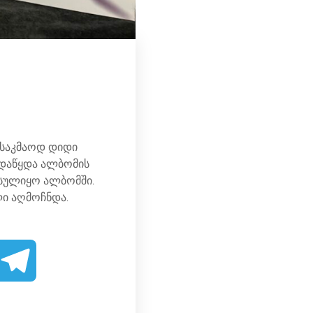
ე საკმაოდ დიდი
ადაწყდა ალბომის
ესულიყო ალბომში.
თული აღმოჩნდა.
T
e