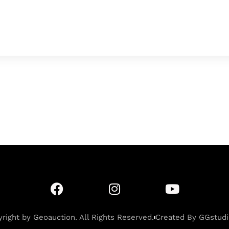
c
s
p
i
e
s
y
t
b
e
L
t
o
n
i
e
o
g
n
r
k
e
k
r
right by Geoauction. All Rights Reserved.
Created By GGstudi