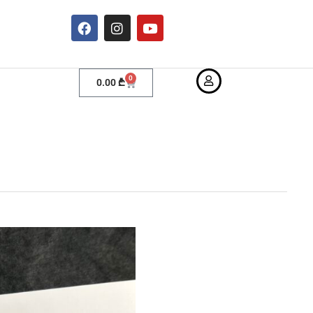
0
0.00
₾