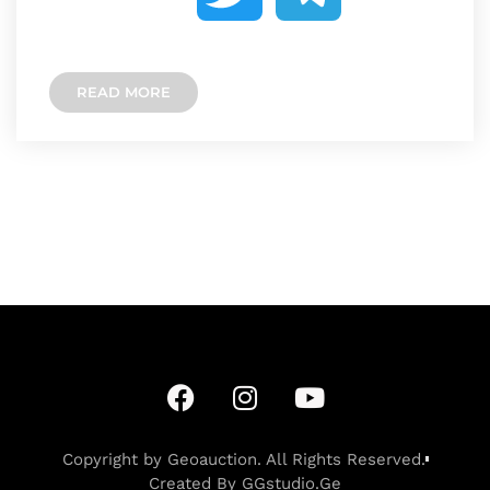
c
s
p
w
e
e
s
y
READ MORE
i
l
b
e
L
t
e
o
n
i
t
g
o
g
n
e
r
k
e
k
r
a
r
m
Copyright by Geoauction. All Rights Reserved.
Created By GGstudio.Ge