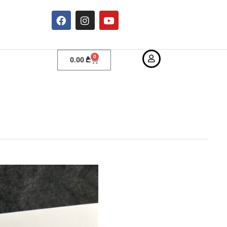
0
0.00
₾