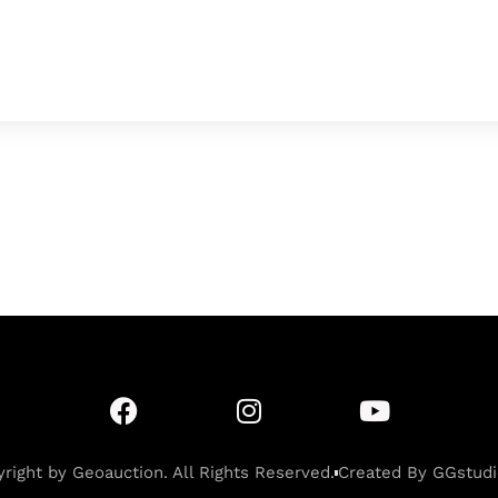
c
s
p
i
e
s
y
t
b
e
L
t
o
n
i
e
o
g
n
r
k
e
k
r
right by Geoauction. All Rights Reserved.
Created By GGstudi