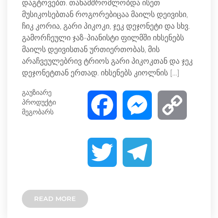
დაგტოვებთ. თანამშრომლობდა ისეთ
მუსიკოსებთან როგორებიცაა მაილს დეივისი,
ჩიკ კორია, გარი პიკოკი, ჯეკ დეჯონეტი და სხვ.
გამორჩეული ჯაზ-პიანისტი ფილმში იხსენებს
მაილს დეივისთან ურთიერთობას, მის
არაჩვეულებრივ ტრიოს გარი პიკოკთან და ჯეკ
დეჯონეტთან ერთად. იხსენებს კიოლნის […]
გაუზიარე
პროდუქტი
F
M
C
მეგობარს
a
e
o
T
T
c
s
p
w
e
e
s
y
READ MORE
i
l