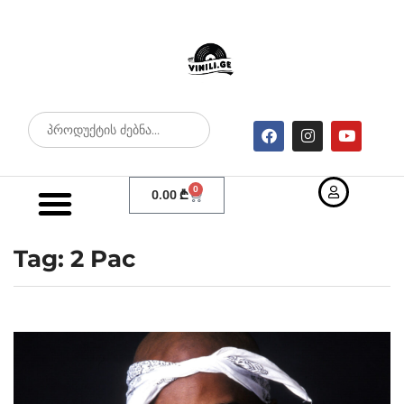
0
0.00
₾
Tag: 2 Pac