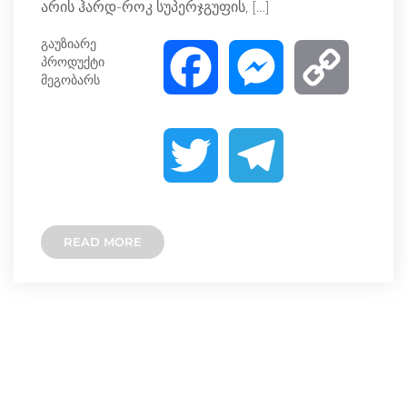
არის ჰარდ-როკ სუპერჯგუფის, […]
გაუზიარე
პროდუქტი
F
M
C
მეგობარს
a
e
o
T
T
c
s
p
w
e
e
s
y
READ MORE
i
l
b
e
L
t
e
o
n
i
t
g
o
g
n