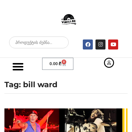
0
0.00
₾
Tag: bill ward