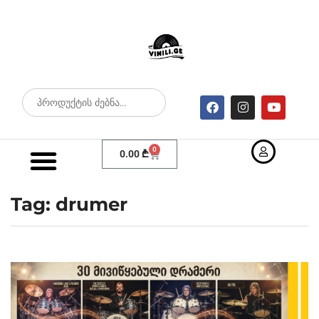
0
0.00
₾
Tag: drumer