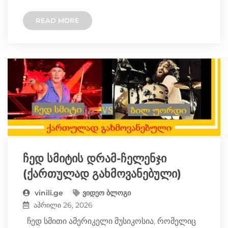
w
e
e
s
y
READ MORE
i
l
b
e
L
t
e
o
n
i
t
g
o
g
n
e
r
k
e
k
r
a
ჩედ სმიტის დრამ-ჩელენჯი
r
(ქართულად გახმოვანებული)
m
vinili.ge
ვიდეო ბლოგი
აპრილი 26, 2026
ჩედ სმითი ამერიკელი მუსიკოსია, რომელიც