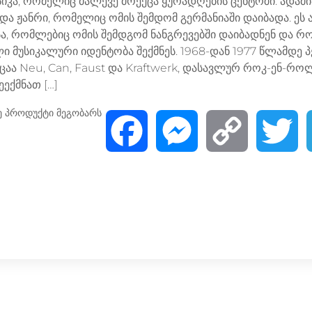
სიკა, რომელიც მალევე მოექცა ყურადღების ცენტრში. ადამ
ს და ჟანრი, რომელიც ომის შემდომ გერმანიაში დაიბადა. ეს
სა, რომლებიც ომის შემდგომ ნანგრევებში დაიბადნენ და რ
ი მუსიკალური იდენტობა შექმნეს. 1968-დან 1977 წლამდე 
ცაა Neu, Can, Faust და Kraftwerk, დასავლურ როკ-ენ-როლ
ეექმნათ […]
ე პროდუქტი მეგობარს
F
M
C
T
a
e
o
w
c
s
p
i
e
s
y
t
b
e
L
t