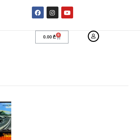
0
0.00
₾