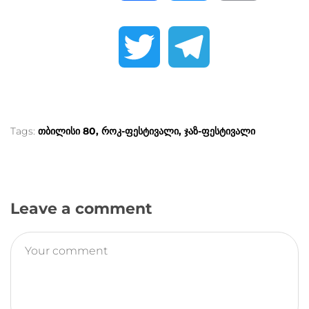
a
e
o
T
T
c
s
p
w
e
e
s
y
i
l
Tags:
თბილისი 80
როკ-ფესტივალი
ჯაზ-ფესტივალი
b
e
L
t
e
o
n
i
Leave a comment
t
g
o
g
n
e
r
k
e
k
r
a