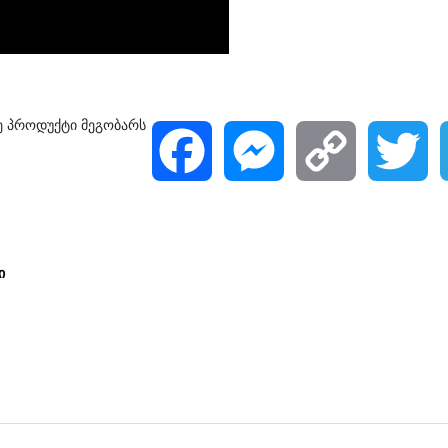
ე პროდუქტი მეგობარს
F
M
C
T
a
e
o
w
c
s
p
i
ი
e
s
y
t
b
e
L
t