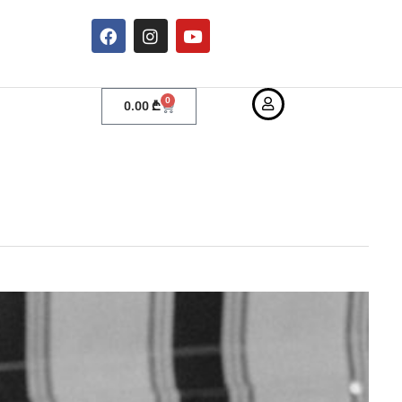
0
0.00
₾