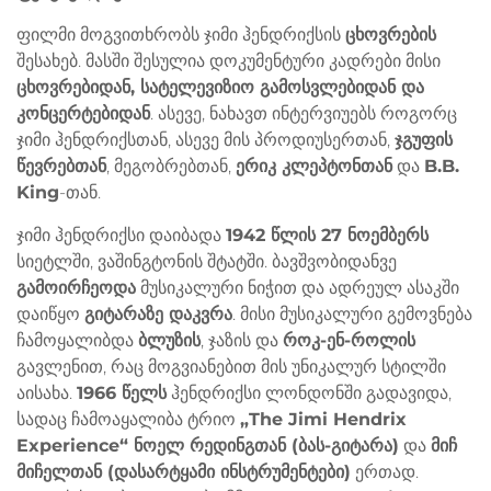
ფილმი მოგვითხრობს ჯიმი ჰენდრიქსის
ცხოვრების
შესახებ. მასში შესულია დოკუმენტური კადრები მისი
ცხოვრებიდან, სატელევიზიო გამოსვლებიდან და
კონცერტებიდან
. ასევე, ნახავთ ინტერვიუებს როგორც
ჯიმი ჰენდრიქსთან, ასევე მის პროდიუსერთან,
ჯგუფის
წევრებთან
, მეგობრებთან,
ერიკ კლეპტონთან
და
B.B.
King
-თან.
ჯიმი ჰენდრიქსი დაიბადა
1942 წლის 27 ნოემბერს
სიეტლში, ვაშინგტონის შტატში. ბავშვობიდანვე
გამოირჩეოდა
მუსიკალური ნიჭით და ადრეულ ასაკში
დაიწყო
გიტარაზე დაკვრა
. მისი მუსიკალური გემოვნება
ჩამოყალიბდა
ბლუზის
, ჯაზის და
როკ-ენ-როლის
გავლენით, რაც მოგვიანებით მის უნიკალურ სტილში
აისახა.
1966 წელს
ჰენდრიქსი ლონდონში გადავიდა,
სადაც ჩამოაყალიბა ტრიო
„The Jimi Hendrix
Experience“ ნოელ რედინგთან (ბას-გიტარა)
და
მიჩ
მიჩელთან (დასარტყამი ინსტრუმენტები)
ერთად.