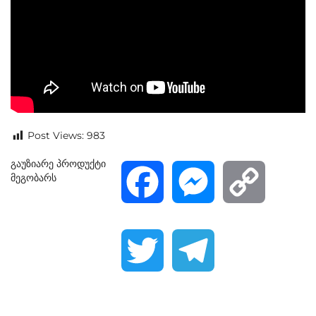
Post Views:
983
გაუზიარე პროდუქტი
მეგობარს
F
M
C
a
e
o
T
T
c
s
p
w
e
e
s
y