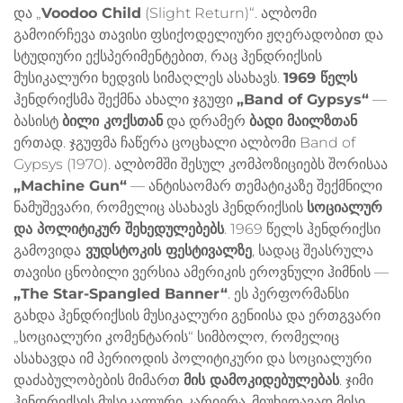
და „
Voodoo Child
(Slight Return)“. ალბომი
გამოირჩევა თავისი ფსიქოდელიური ჟღერადობით და
სტუდიური ექსპერიმენტებით, რაც ჰენდრიქსის
მუსიკალური ხედვის სიმაღლეს ასახავს.
1969 წელს
ჰენდრიქსმა შექმნა ახალი ჯგუფი
„Band of Gypsys“
—
ბასისტ
ბილი კოქსთან
და დრამერ
ბადი მაილზთან
ერთად. ჯგუფმა ჩაწერა ცოცხალი ალბომი Band of
Gypsys (1970). ალბომში შესულ კომპოზიციებს შორისაა
„Machine Gun“
— ანტისაომარ თემატიკაზე შექმნილი
ნამუშევარი, რომელიც ასახავს ჰენდრიქსის
სოციალურ
და პოლიტიკურ შეხედულებებს
. 1969 წელს ჰენდრიქსი
გამოვიდა
ვუდსტოკის ფესტივალზე
, სადაც შეასრულა
თავისი ცნობილი ვერსია ამერიკის ეროვნული ჰიმნის —
„The Star-Spangled Banner“
. ეს პერფორმანსი
გახდა ჰენდრიქსის მუსიკალური გენიისა და ერთგვარი
„სოციალური კომენტარის“ სიმბოლო, რომელიც
ასახავდა იმ პერიოდის პოლიტიკური და სოციალური
დაძაბულობების მიმართ
მის დამოკიდებულებას
. ჯიმი
ჰენდრიქსის მუსიკალური კარიერა, მიუხედავად მისი