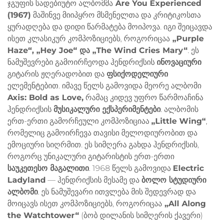
ჯგუფის სადებიუტო ალბომმა
Are You Experienced
(1967)
მაშინვე მიიპყრო მსმენელთა და კრიტიკოსთა
ყურადღება და დიდი წარმატება მოიპოვა. იგი შეიცავდა
ისეთ კლასიკურ კომპოზიციებს, როგორიცაა
„Purple
Haze“, „Hey Joe“ და „The Wind Cries Mary“
. ეს
ნამუშევრები გამოირჩეოდა ჰენდრიქსის
ინოვაციური
გიტარის ჟღერადობით და
ფსიქოდელიური
ელემენტებით. იმავე წელს გამოვიდა მეორე ალბომი
Axis: Bold as Love,
რამაც კიდევ უფრო წარმოაჩინა
ჰენდრიქსის
მუსიკალური ექსპერიმენტები
. ალბომის
ერთ-ერთი გამორჩეული კომპოზიციაა
„Little Wing“
,
რომელიც გამოირჩევა თავისი მელოდიურობით და
ემოციური სიღრმით. ეს სიმღერა გახდა ჰენდრიქსის,
როგორც უნიკალური გიტარისტის ერთ-ერთი
საუკეთესო მაგალითი
. 1968 წელს გამოვიდა
Electric
Ladyland
— ჰენდრიქსის მესამე და
ბოლო სტუდიური
ალბომი
. ეს ნამუშევარი ითვლება მის შედევრად და
მოიცავს ისეთ კომპოზიციებს, როგორიცაა
„All Along
the Watchtower“
(ბობ დილანის სიმღერის ქავერი)