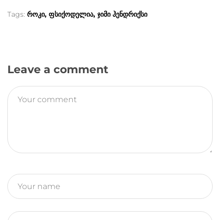
i
l
Tags:
როკი
ფსიქოდელია
ჯიმი ჰენდრიქსი
b
e
L
t
e
o
n
i
Leave a comment
t
g
o
g
n
e
r
k
e
k
r
a
r
m