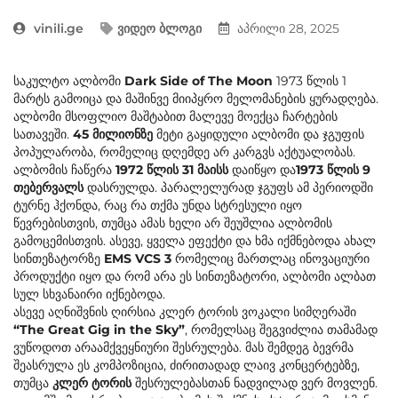
vinili.ge
ვიდეო ბლოგი
აპრილი 28, 2025
საკულტო ალბომი
Dark Side of The Moon
1973 წლის 1
მარტს გამოიცა და მაშინვე მიიპყრო მელომანების ყურადღება.
ალბომი მსოფლიო მაშტაბით მალევე მოექცა ჩარტების
სათავეში.
45 მილიონზე
მეტი გაყიდული ალბომი და ჯგუფის
პოპულარობა, რომელიც დღემდე არ კარგვს აქტუალობას.
ალბომის ჩაწერა
1972 წლის 31 მაისს
დაიწყო და
1973 წლის 9
თებერვალს
დასრულდა. პარალელურად ჯგუფს ამ პერიოდში
ტურნე ჰქონდა, რაც რა თქმა უნდა სტრესული იყო
წევრებისთვის, თუმცა ამას ხელი არ შეუშლია ალბომის
გამოცემისთვის. ასევე, ყველა ეფექტი და ხმა იქმნებოდა ახალ
სინთეზატორზე
EMS VCS 3
რომელიც მართლაც ინოვაციური
პროდუქტი იყო და რომ არა ეს სინთეზატორი, ალბომი ალბათ
სულ სხვანაირი იქნებოდა.
ასევე აღნიშვნის ღირსია კლერ ტორის ვოკალი სიმღერაში
“The Great Gig in the Sky”
, რომელსაც შეგვიძლია თამამად
ვუწოდოთ არაამქვეყნიური შესრულება. მას შემდეგ ბევრმა
შეასრულა ეს კომპოზიცია, ძირითადად ლაივ კონცერტებზე,
თუმცა
კლერ ტორის
შესრულებასთან ნადვილად ვერ მოვლენ.