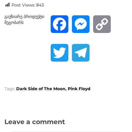
Post Views:
843
გაუზიარე პროდუქტი
მეგობარს
F
M
C
a
e
o
T
T
c
s
p
w
e
e
s
y
i
l
Tags:
Dark Side of The Moon
Pink Floyd
b
e
L
t
e
o
n
i
Leave a comment
t
g
o
g
n