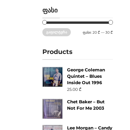
ფასი
ᲒᲐᲤᲘᲚᲢᲕᲠᲐ
ფასი:
20 ₾
—
30 ₾
Products
George Coleman
Quintet – Blues
Inside Out 1996
25.00
₾
Chet Baker – But
Not For Me 2003
Lee Morgan – Candy