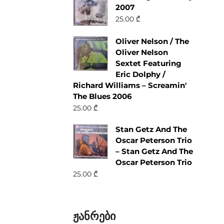
2007
25.00
₾
Oliver Nelson / The
Oliver Nelson
Sextet Featuring
Eric Dolphy /
Richard Williams – Screamin'
The Blues 2006
25.00
₾
Stan Getz And The
Oscar Peterson Trio
– Stan Getz And The
Oscar Peterson Trio
25.00
₾
ჟანრები