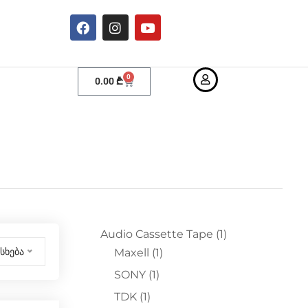
0
0.00
₾
Audio Cassette Tape
(1)
სხება
Maxell
(1)
SONY
(1)
TDK
(1)