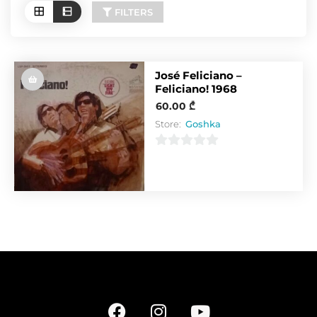
FILTERS
José Feliciano –
Feliciano! 1968
60.00
₾
Store:
Goshka
0
o
u
t
o
f
5