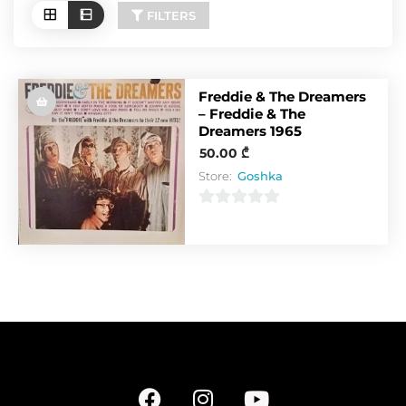
FILTERS
Freddie & The Dreamers
– Freddie & The
Dreamers 1965
50.00
₾
Store:
Goshka
0
o
u
t
o
f
5