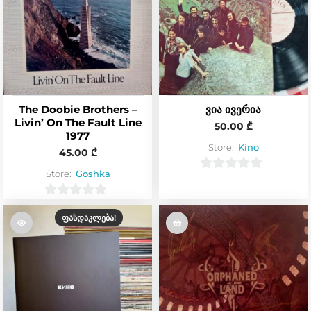
The Doobie Brothers –
ვია ივერია
Livin’ On The Fault Line
50.00
₾
1977
Store:
Kino
45.00
₾
Store:
Goshka
0
o
0
u
ᲤᲐᲡᲓᲐᲙᲚᲔᲑᲐ!
o
t
u
o
t
f
o
5
f
5