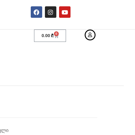
0
0.00
₾
ბული