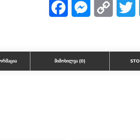
F
M
C
T
a
e
o
w
c
s
p
i
ᲝᲠᲛᲐᲪᲘᲐ
ᲛᲘᲛᲝᲮᲘᲚᲕᲐ (0)
STO
e
s
y
t
b
e
L
t
o
n
i
e
o
g
n
r
k
e
k