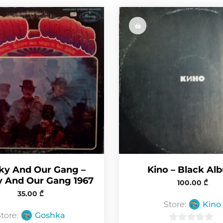
r
ky And Our Gang –
Kino – Black Al
 And Our Gang 1967
100.00
₾
35.00
₾
Store:
Kino
Store:
Goshka