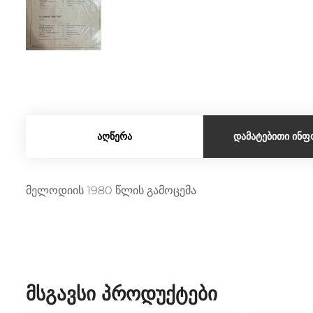
ᲐᲦᲬᲔᲠᲐ
ᲓᲐᲛᲐᲢᲔᲑᲘᲗᲘ ᲘᲜᲤ
მელოდიის 1980 წლის გამოცემა
Მსგავსი Პროდუქტები