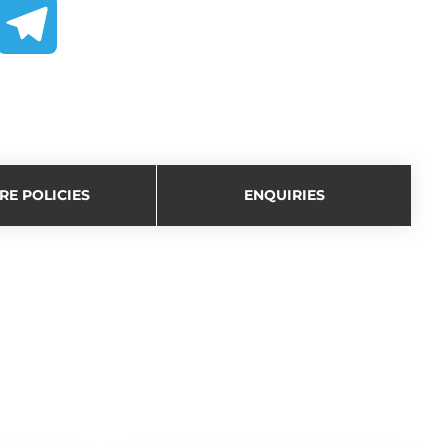
T
e
l
RE POLICIES
ENQUIRIES
e
g
r
a
m