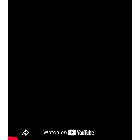
o
g
n
r
a
k
e
k
m
r