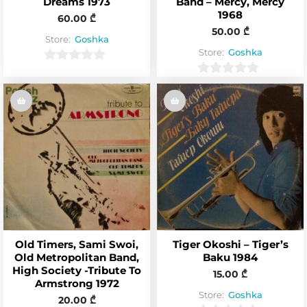
Dreams 1973
Band – Mercy, Mercy
1968
60.00
₾
50.00
₾
Store:
Goshka
Store:
Goshka
0
0
o
o
u
u
t
t
o
o
f
f
5
5
Old Timers, Sami Swoi,
Tiger Okoshi – Tiger’s
Old Metropolitan Band,
Baku 1984
High Society -Tribute To
15.00
₾
Armstrong 1972
Store:
Goshka
20.00
₾