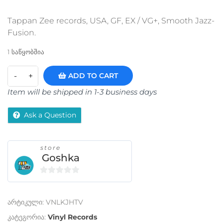
Tappan Zee records, USA, GF, EX / VG+, Smooth Jazz-
Fusion.
1 საწყობშია
ADD TO CART
Item will be shipped in 1-3 business days
Ask a Question
store
Goshka
0
o
არტიკული:
VNLKJHTV
u
t
კატეგორია:
Vinyl Records