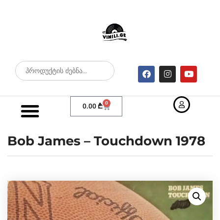
0
0.00
₾
Bob James – Touchdown 1978