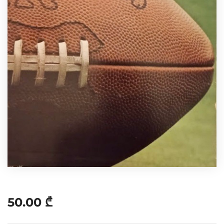
50.00
₾