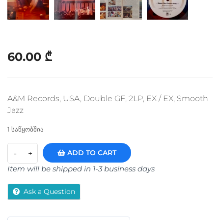
60.00
₾
A&M Records, USA, Double GF, 2LP, EX / EX, Smooth
Jazz
1 საწყობშია
ADD TO CART
Item will be shipped in 1-3 business days
Ask a Question