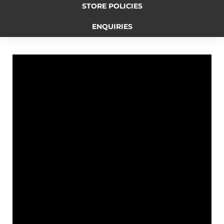
STORE POLICIES
b
e
L
t
g
ENQUIRIES
o
n
i
e
r
o
g
n
r
a
k
e
k
m
r