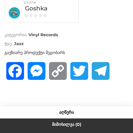
store
Goshka
0
o
კატეგორია:
Vinyl Records
u
t
ჭდე:
Jazz
o
გაუზიარე პროდუქტი მეგობარს
f
5
F
M
C
T
T
a
e
o
w
e
c
s
p
i
l
ᲐᲦᲬᲔᲠᲐ
e
s
y
t
e
ᲛᲘᲛᲝᲮᲘᲚᲕᲐ (0)