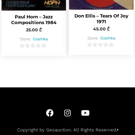
Don Ellis – Tears Of Joy
Paul Horn – Jazz
1971
Compositions 1984
45.00
₾
25.00
₾
Store:
Goshka
Store:
Goshka
0
0
o
o
u
u
t
t
o
o
f
f
5
5
Copyright by Geoauction. All Rights Reserved.