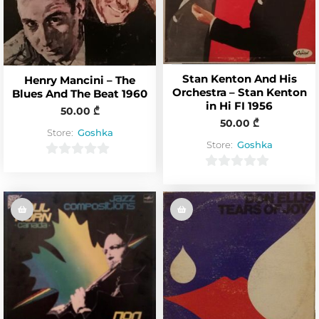
Stan Kenton And His
Henry Mancini – The
Orchestra – Stan Kenton
Blues And The Beat 1960
in Hi FI 1956
50.00
₾
50.00
₾
Store:
Goshka
Store:
Goshka
0
0
o
o
u
u
t
t
o
o
f
f
5
5