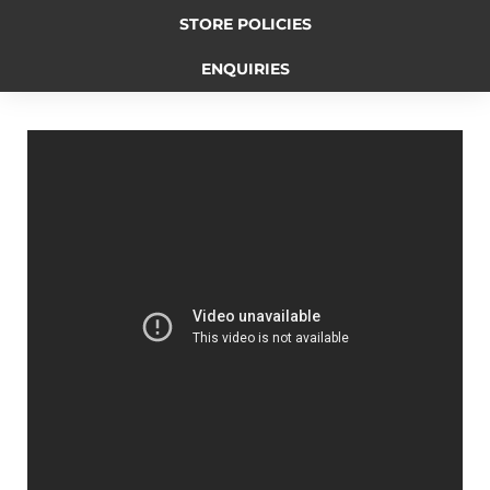
STORE POLICIES
b
e
L
t
g
ENQUIRIES
o
n
i
e
r
o
g
n
r
a
k
e
k
m
r