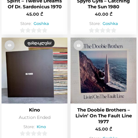
Spirit – Twelve Dreams
Spyro Gyra – Catching
Of Dr. Sardonicus 1970
The Sun 1980
45.00
₾
40.00
₾
Store:
Goshka
Store:
Goshka
0
0
ᲤᲐᲡᲓᲐᲙᲚᲔᲑᲐ!
o
o
u
u
t
t
o
o
f
f
5
5
Kino
The Doobie Brothers –
Livin’ On The Fault Line
Auction Ended
1977
Store:
Kino
45.00
₾