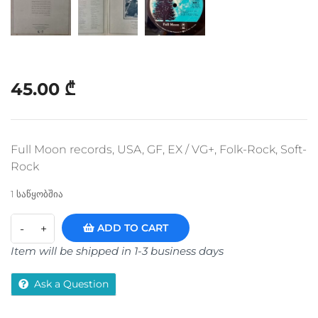
45.00
₾
Full Moon records, USA, GF, EX / VG+, Folk-Rock, Soft-
Rock
1 საწყობშია
ADD TO CART
Item will be shipped in 1-3 business days
Ask a Question