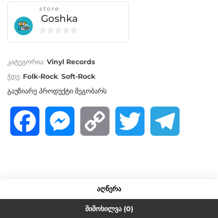
store
Goshka
0
o
კატეგორია:
Vinyl Records
u
t
ჭდე:
Folk-Rock
,
Soft-Rock
o
გაუზიარე პროდუქტი მეგობარს
f
5
F
M
C
T
T
a
e
o
w
e
c
s
p
i
l
ᲐᲦᲬᲔᲠᲐ
e
s
y
t
e
ᲛᲘᲛᲝᲮᲘᲚᲕᲐ (0)