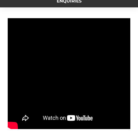
ENQUIRIES
o
n
i
e
r
o
g
n
r
a
k
e
k
m
r