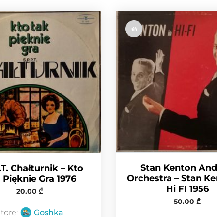
k
e
k
r
Stan Kenton And
.T. Chałturnik – Kto
Orchestra – Stan Ke
 Pięknie Gra 1976
Hi FI 1956
20.00
₾
50.00
₾
Store:
Goshka