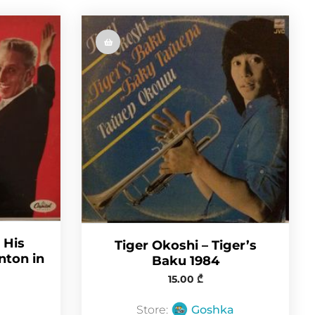
m
 His
Tiger Okoshi – Tiger’s
nton in
Baku 1984
15.00
₾
Store:
Goshka