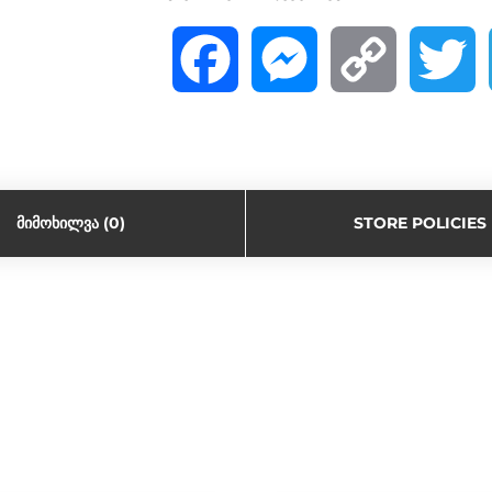
F
M
C
T
a
e
o
w
c
s
p
i
ᲛᲘᲛᲝᲮᲘᲚᲕᲐ (0)
STORE POLICIES
e
s
y
t
b
e
L
t
o
n
i
e
o
g
n
r