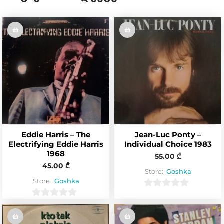
Eddie Harris – The
Jean-Luc Ponty –
Electrifying Eddie Harris
Individual Choice 1983
1968
55.00
₾
45.00
₾
Store:
Goshka
Store:
Goshka
0
0
o
o
u