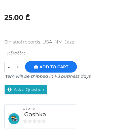
25.00
₾
Sinistral records, USA, NM, Jazz
1 საწყობშია
ADD TO CART
Item will be shipped in 1-3 business days
Ask a Question
store
Goshka
0