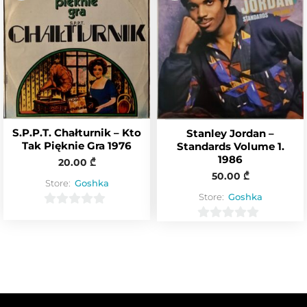
u
t
t
o
o
f
f
5
5
S.P.P.T. Chałturnik – Kto
Stanley Jordan –
Tak Pięknie Gra 1976
Standards Volume 1.
1986
20.00
₾
50.00
₾
Store:
Goshka
Store:
Goshka
0
0
o
o
u
u
t
t
o
o
f