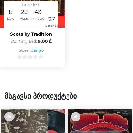
Time left:
8
22
43
26
Days
Hours
Minutes
Seconds
Scots by Tradition
Starting Bid:
9.00
₾
Store:
Jango
0
o
u
t
o
Მსგავსი Პროდუქტები
f
5