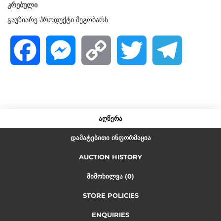
კრებული
5
გაუზიარე პროდუქტი მეგობარს
F
M
C
T
T
a
e
o
w
e
c
s
p
i
l
ᲐᲦᲬᲔᲠᲐ
ᲓᲐᲛᲐᲢᲔᲑᲘᲗᲘ ᲘᲜᲤᲝᲠᲛᲐᲪᲘᲐ
e
s
y
t
e
AUCTION HISTORY
b
e
L
t
g
ᲛᲘᲛᲝᲮᲘᲚᲕᲐ (0)
STORE POLICIES
o
n
i
e
r
ENQUIRIES