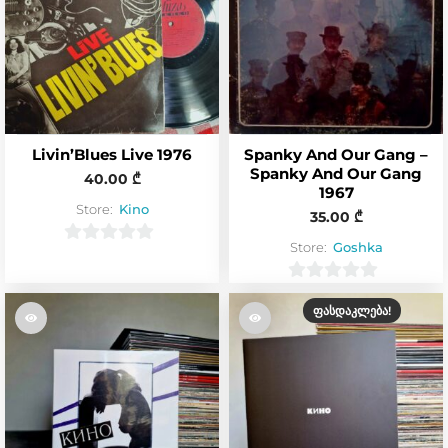
Livin’Blues Live 1976
Spanky And Our Gang –
Spanky And Our Gang
40.00
₾
1967
Store:
Kino
35.00
₾
Store:
Goshka
0
o
0
u
ᲤᲐᲡᲓᲐᲙᲚᲔᲑᲐ!
o
t
u
o
t
f
o
5
f
5