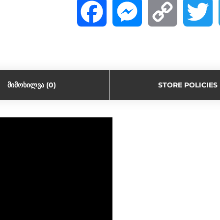
F
M
C
T
a
e
o
w
c
s
p
i
ᲛᲘᲛᲝᲮᲘᲚᲕᲐ (0)
STORE POLICIES
e
s
y
t
b
e
L
t
o
n
i
e
o
g
n
r
k
e
k