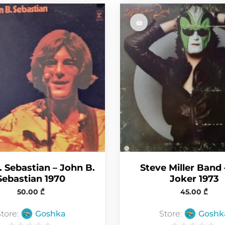
. Sebastian – John B.
Steve Miller Band 
Sebastian 1970
Joker 1973
50.00
₾
45.00
₾
Store:
Goshka
Store:
Goshk