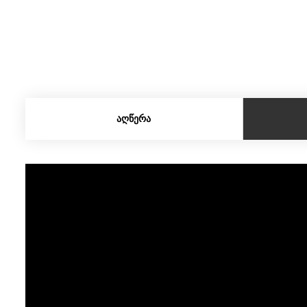
ᲐᲦᲬᲔᲠᲐ