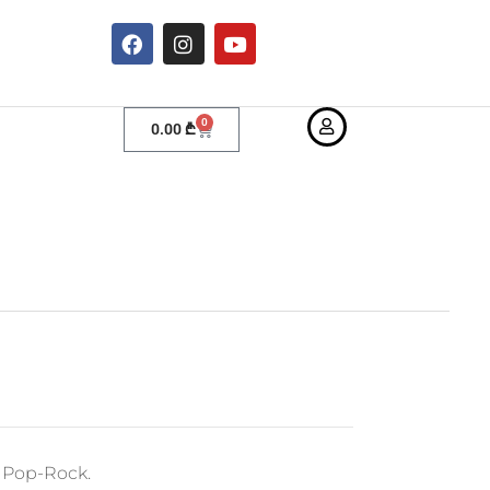
0
0.00
₾
, Pop-Rock.