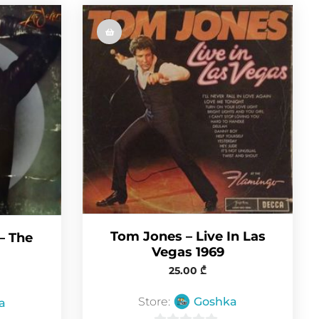
Tom Jones ‎– Live In Las
– The
Vegas 1969
25.00
₾
Store:
Goshka
a