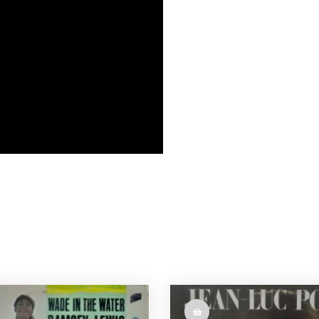
o
g
n
r
k
e
k
r