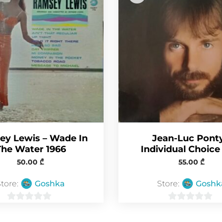
y Lewis – Wade In
Jean-Luc Ponty
The Water 1966
Individual Choice
50.00
₾
55.00
₾
Store:
Goshka
Store:
Goshk
0
0
o
o