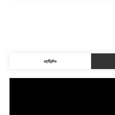
ᲐᲦᲬᲔᲠᲐ