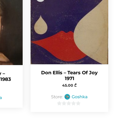
Don Ellis – Tears Of Joy
 –
1971
 1983
45.00
₾
Store:
Goshka
a
0
o