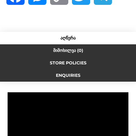
a
e
o
w
e
c
s
p
i
l
ᲐᲦᲬᲔᲠᲐ
e
s
y
t
e
ᲛᲘᲛᲝᲮᲘᲚᲕᲐ (0)
STORE POLICIES
b
e
L
t
g
ENQUIRIES
o
n
i
e
r
o
g
n
r
a
k
e
k
m