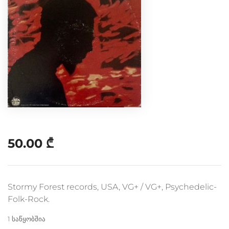
50.00
₾
Stormy Forest records, USA, VG+ / VG+, Psychedelic-
Folk-Rock.
1 საწყობშია