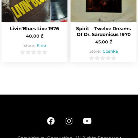
5
Livin’Blues Live 1976
Spirit – Twelve Dreams
Of Dr. Sardonicus 1970
40.00
₾
45.00
₾
Store:
Kino
Store:
Goshka
0
0
o
o
u
u
t
t
o
o
f
f
5
5