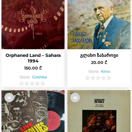
Orphaned Land – Sahara
გლახო ზახაროვი
1994
20.00
₾
150.00
₾
Store:
Kino
Store:
Goshka
0
0
o
o
u
u
t
t
o
o
f
f
5