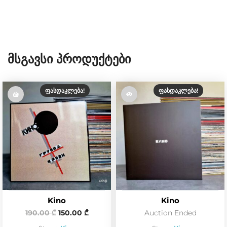
Მსგავსი Პროდუქტები
ᲤᲐᲡᲓᲐᲙᲚᲔᲑᲐ!
ᲤᲐᲡᲓᲐᲙᲚᲔᲑᲐ!
Kino
Kino
190.00
₾
150.00
₾
Auction Ended