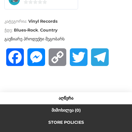
0
o
კატეგორია:
Vinyl Records
u
t
ჭდე:
Blues-Rock
,
Country
o
გაუზიარე პროდუქტი მეგობარს
f
5
F
M
C
T
T
a
e
o
w
e
c
s
p
i
l
ᲐᲦᲬᲔᲠᲐ
e
s
y
t
e
ᲛᲘᲛᲝᲮᲘᲚᲕᲐ (0)
STORE POLICIES
b
e
L
t
g