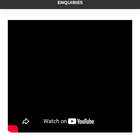
ENQUIRIES
o
n
i
e
r
o
g
n
r
a
k
e
k
m
r