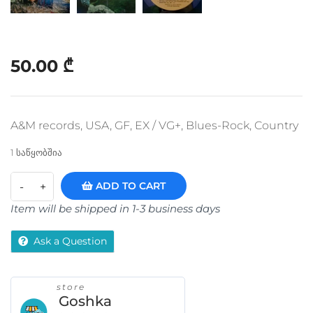
50.00
₾
A&M records, USA, GF, EX / VG+, Blues-Rock, Country
1 საწყობშია
ADD TO CART
Item will be shipped in 1-3 business days
Ask a Question
store
Goshka