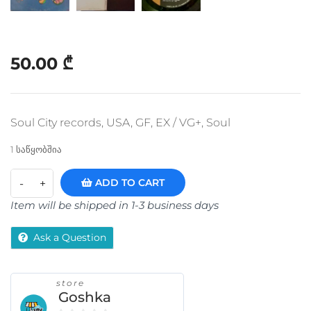
50.00
₾
Soul City records, USA, GF, EX / VG+, Soul
1 საწყობშია
ADD TO CART
Item will be shipped in 1-3 business days
Ask a Question
store
Goshka