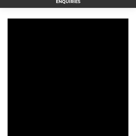
ENQUIRIES
o
n
i
e
r
o
g
n
r
a
k
e
k
m
r