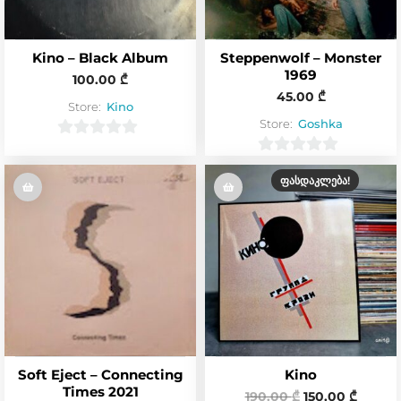
Kino – Black Album
Steppenwolf – Monster
1969
100.00
₾
45.00
₾
Store:
Kino
Store:
Goshka
0
0
o
ᲤᲐᲡᲓᲐᲙᲚᲔᲑᲐ!
o
u
u
t
t
o
o
f
f
5
5
Soft Eject – Connecting
Kino
Times 2021
190.00
₾
150.00
₾