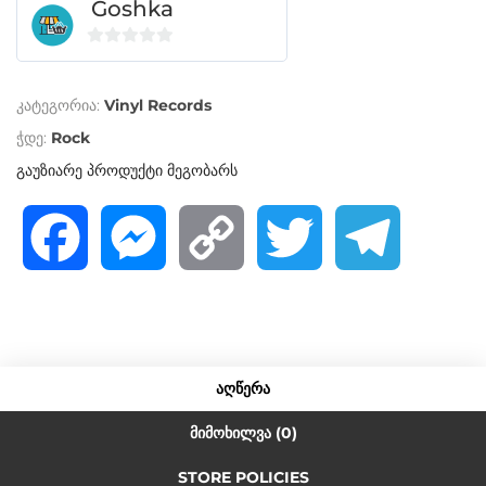
Goshka
0
o
კატეგორია:
Vinyl Records
u
t
ჭდე:
Rock
o
გაუზიარე პროდუქტი მეგობარს
f
5
F
M
C
T
T
a
e
o
w
e
c
s
p
i
l
ᲐᲦᲬᲔᲠᲐ
e
s
y
t
e
ᲛᲘᲛᲝᲮᲘᲚᲕᲐ (0)
STORE POLICIES