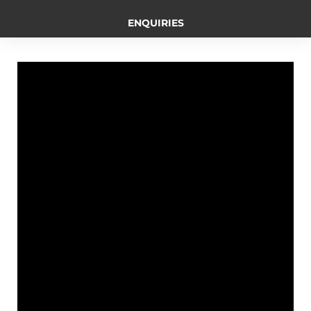
b
e
L
t
g
ENQUIRIES
o
n
i
e
r
o
g
n
r
a
k
e
k
m
r