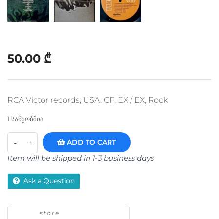
50.00
₾
RCA Victor records, USA, GF, EX / EX, Rock
1 საწყობშია
ADD TO CART
Item will be shipped in 1-3 business days
Ask a Question
store