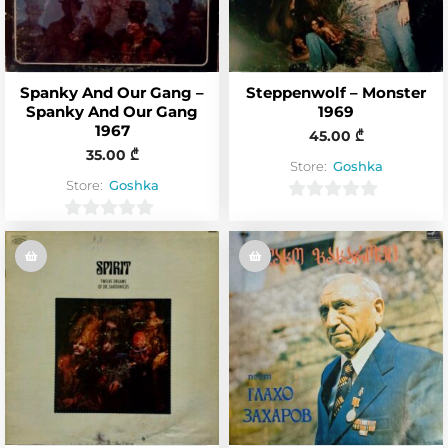
Spanky And Our Gang –
Steppenwolf – Monster
Spanky And Our Gang
1969
1967
45.00
₾
35.00
₾
Store:
Goshka
Store:
Goshka
0
0
o
o
u
u
t
t
o
o
f
f
5
5