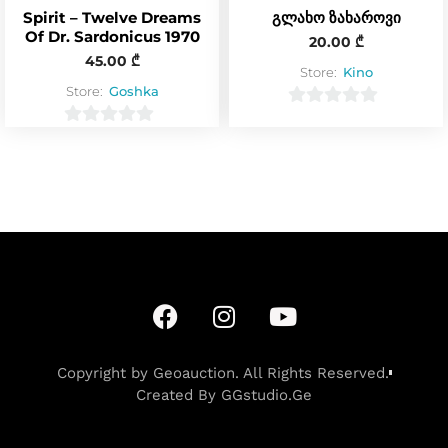
Spirit – Twelve Dreams
გლახო ზახაროვი
Of Dr. Sardonicus 1970
20.00
₾
45.00
₾
Store:
Kino
Store:
Goshka
0
0
o
o
u
u
t
t
o
o
f
f
5
5
Copyright by Geoauction. All Rights Reserved.
Created By GGstudio.Ge