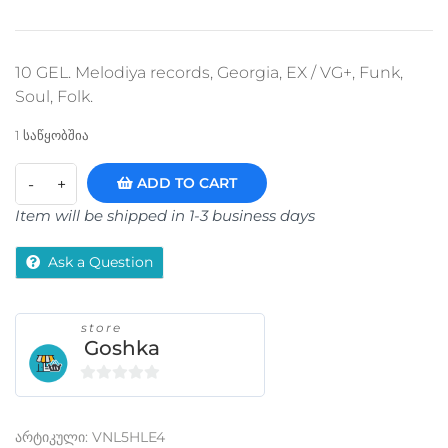
10 GEL. Melodiya records, Georgia, EX / VG+, Funk,
Soul, Folk.
1 საწყობშია
ADD TO CART
Item will be shipped in 1-3 business days
Ask a Question
store
Goshka
0
o
არტიკული:
VNL5HLE4
u