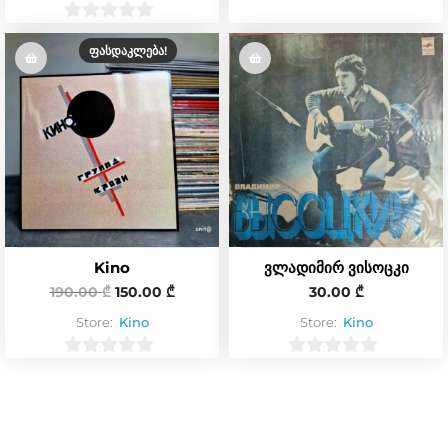
0
0
o
ᲤᲐᲡᲓᲐᲙᲚᲔᲑᲐ!
o
u
u
t
t
o
o
f
f
5
5
Kino
ვლადიმირ ვისოცკი
190.00
₾
150.00
₾
30.00
₾
Store:
Kino
Store:
Kino
0
0
o
o
u
u
t
t