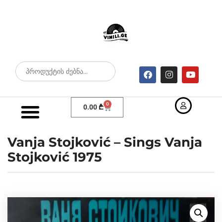
0
0.00
₾
Vanja Stojković – Sings Vanja
Stojković 1975