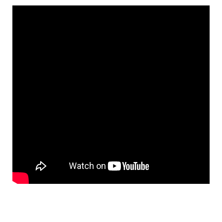
o
g
n
r
a
k
e
k
m
r