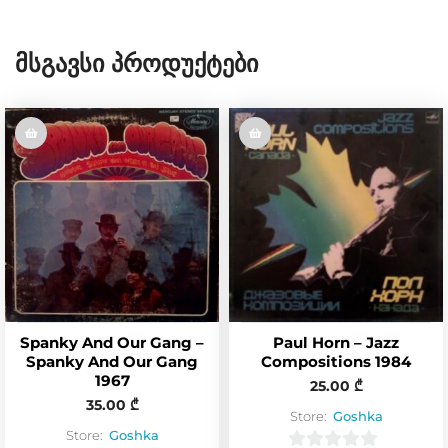
Მსგავსი Პროდუქტები
Spanky And Our Gang –
Paul Horn – Jazz
Spanky And Our Gang
Compositions 1984
1967
25.00
₾
35.00
₾
Store:
Goshka
Store:
Goshka