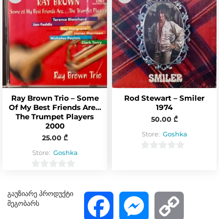
u
u
t
t
o
o
f
f
5
5
Ray Brown Trio – Some
Rod Stewart – Smiler
Of My Best Friends Are…
1974
The Trumpet Players
50.00
₾
2000
Store:
Goshka
25.00
₾
Store:
Goshka
0
o
0
u
o
გაუზიარე პროდუქტი
t
u
მეგობარს
F
M
C
o
t
f