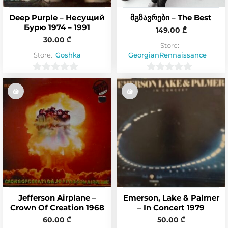
Deep Purple – Несущий
მგზავრები – The Best
Бурю 1974 – 1991
149.00
₾
30.00
₾
Store:
Store:
Goshka
GeorgianRennaissance__
0
0
o
o
u
u
t
t
o
o
f
f
5
5
Jefferson Airplane –
Emerson, Lake & Palmer
Crown Of Creation 1968
– In Concert 1979
60.00
₾
50.00
₾