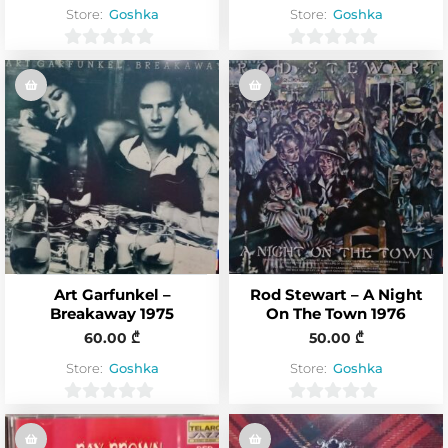
Store:
Goshka
Store:
Goshka
0
0
o
o
u
u
t
t
o
o
f
f
5
5
Art Garfunkel –
Rod Stewart – A Night
Breakaway 1975
On The Town 1976
60.00
₾
50.00
₾
Store:
Goshka
Store:
Goshka
0
0
o
o