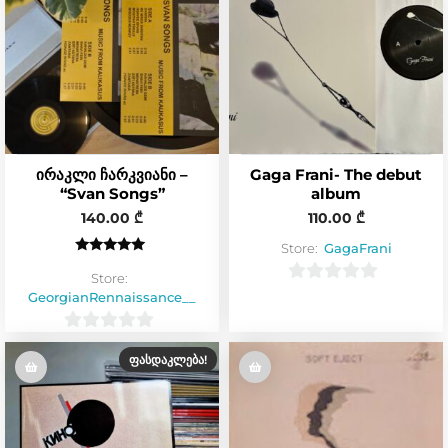
ირაკლი ჩარკვიანი –
Gaga Frani- The debut
“Svan Songs”
album
140.00
₾
110.00
₾
Store:
GagaFrani
შეფასება
5.00
Store:
, 5-დან
0
GeorgianRennaissance__
o
0
u
ᲤᲐᲡᲓᲐᲙᲚᲔᲑᲐ!
o
t
u
o
t
f
o
5