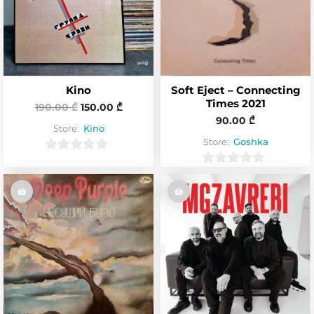
f
5
Kino
Soft Eject – Connecting
Times 2021
190.00
₾
150.00
₾
90.00
₾
Store:
Kino
Store:
Goshka
0
0
o
o
u
u
t
t
o
o
f
f
5
5