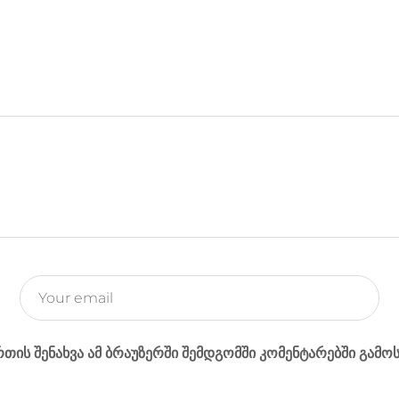
e
s
y
t
b
e
L
t
o
n
i
e
o
g
n
r
k
e
k
r
რთის შენახვა ამ ბრაუზერში შემდგომში კომენტარებში გამო