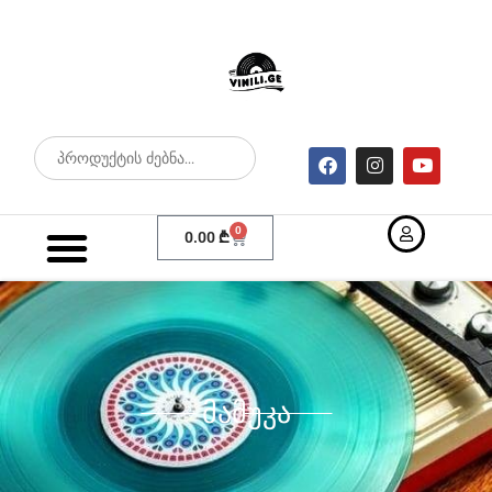
0
0.00
₾
ᲛᲐᲛᲣᲙᲐ