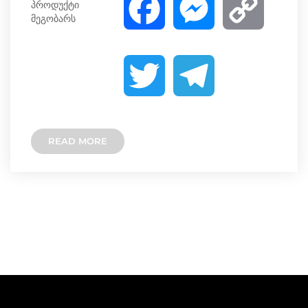
პროდუქტი
F
M
C
მეგობარს
a
e
o
T
T
c
s
p
w
e
e
s
y
READ MORE
i
l
b
e
L
t
e
o
n
i
t
g
o
g
n
e
r
k
e
k