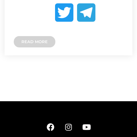
a
e
o
T
T
c
s
p
w
e
e
s
y
READ MORE
i
l
b
e
L
t
e
o
n
i
t
g
o
g
n
e
r
k
e
k
r
a
r