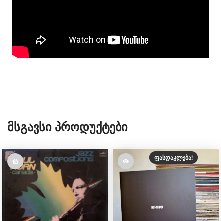
Მსგავსი Პროდუქტები
ᲤᲐᲡᲓᲐᲙᲚᲔᲑᲐ!