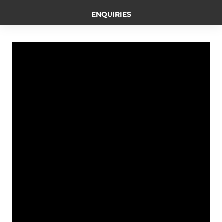
b
e
L
t
g
ENQUIRIES
o
n
i
e
r
o
g
n
r
a
k
e
k
m
r