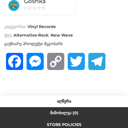
Goshka
0
o
კატეგორია:
Vinyl Records
u
t
ჭდე:
Alternative-Rock
,
New Wave
o
გაუზიარე პროდუქტი მეგობარს
f
5
F
M
C
T
T
a
e
o
w
e
c
s
p
i
l
ᲐᲦᲬᲔᲠᲐ
e
s
y
t
e
ᲛᲘᲛᲝᲮᲘᲚᲕᲐ (0)
STORE POLICIES