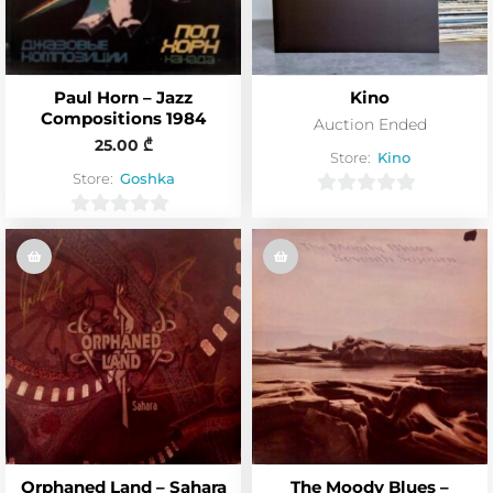
Paul Horn – Jazz
Kino
Compositions 1984
Auction Ended
25.00
₾
Store:
Kino
Store:
Goshka
0
0
o
o
u
u
t
t
o
o
f
f
5
5
Orphaned Land – Sahara
The Moody Blues –