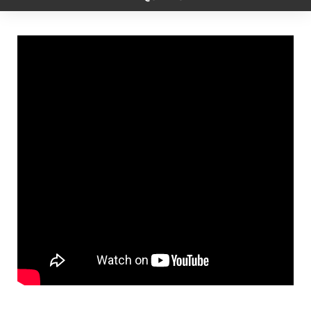
o
n
i
e
r
o
g
n
r
a
k
e
k
m
r