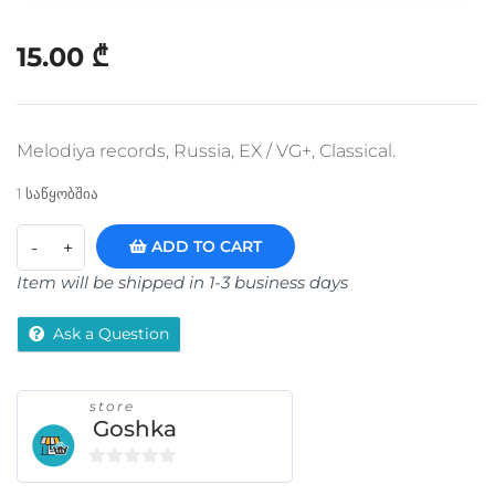
15.00
₾
Melodiya records, Russia, EX / VG+, Classical.
1 საწყობშია
ADD TO CART
Item will be shipped in 1-3 business days
Ask a Question
store
Goshka
0