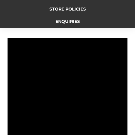
STORE POLICIES
b
e
L
t
g
ENQUIRIES
o
n
i
e
r
o
g
n
r
a
k
e
k
m
r