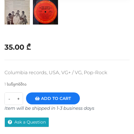
35.00
₾
Columbia records, USA, VG+ / VG, Pop-Rock
1 საწყობშია
ADD TO CART
Item will be shipped in 1-3 business days
Ask a Question