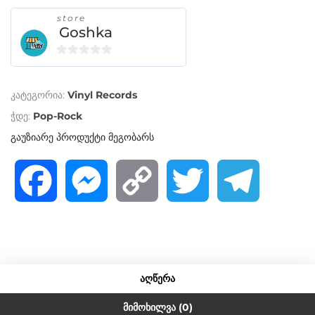
store
Goshka
0
o
კატეგორია:
Vinyl Records
u
t
ჭდე:
Pop-Rock
o
გაუზიარე პროდუქტი მეგობარს
f
5
F
M
C
T
T
a
e
o
w
e
c
s
p
i
l
ᲐᲦᲬᲔᲠᲐ
e
s
y
t
e
ᲛᲘᲛᲝᲮᲘᲚᲕᲐ (0)