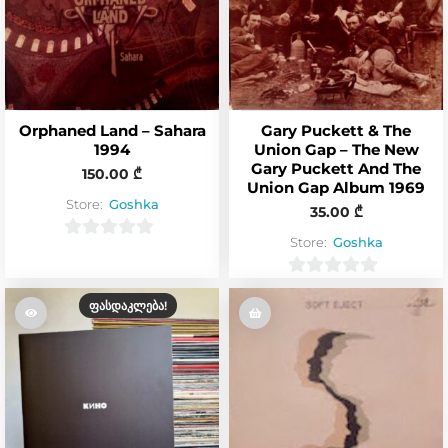
Orphaned Land – Sahara
Gary Puckett & The
1994
Union Gap – The New
Gary Puckett And The
150.00
₾
Union Gap Album 1969
Store:
Goshka
35.00
₾
Store:
Goshka
0
o
0
u
ᲤᲐᲡᲓᲐᲙᲚᲔᲑᲐ!
o
t
u
o
t
f
o
5
f
5