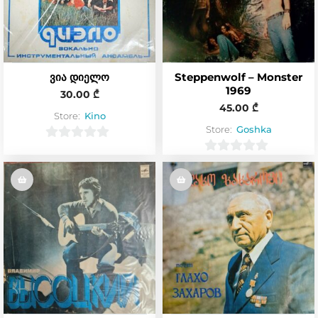
ვია დიელო
Steppenwolf – Monster
1969
30.00
₾
45.00
₾
Store:
Kino
Store:
Goshka
0
0
o
o
u
u
t
t
o
o
f
f
5
5