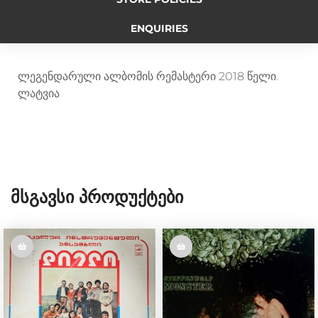
o
n
i
e
r
ENQUIRIES
o
g
n
r
a
ლეგენდარული ალბომის რემასტერი 2018 წელი.
ლატვია
k
e
k
m
r
Მსგავსი Პროდუქტები