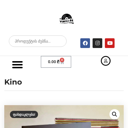
0
0.00
₾
Kino
ᲤᲐᲡᲓᲐᲙᲚᲔᲑᲐ!