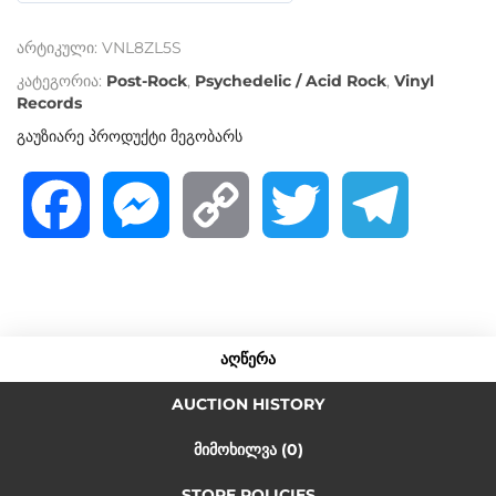
o
არტიკული:
VNL8ZL5S
u
t
კატეგორია:
Post-Rock
,
Psychedelic / Acid Rock
,
Vinyl
o
Records
f
გაუზიარე პროდუქტი მეგობარს
5
F
M
C
T
T
a
e
o
w
e
c
s
p
i
l
ᲐᲦᲬᲔᲠᲐ
e
s
y
t
e
AUCTION HISTORY
ᲛᲘᲛᲝᲮᲘᲚᲕᲐ (0)
b
e
L
t
g
STORE POLICIES