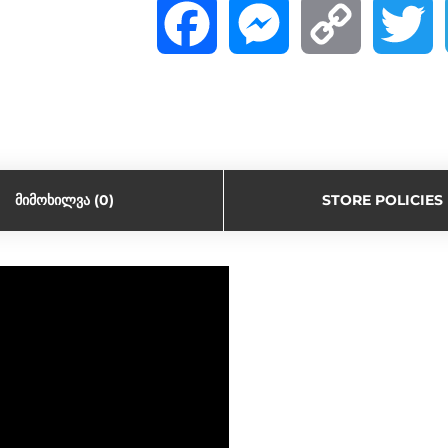
F
M
C
T
a
e
o
w
c
s
p
i
ᲛᲘᲛᲝᲮᲘᲚᲕᲐ (0)
STORE POLICIES
e
s
y
t
b
e
L
t
o
n
i
e
o
g
n
r
k
e
k