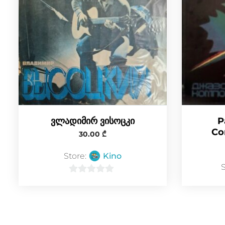
ვლადიმირ ვისოცკი
P
Co
30.00
₾
Store:
Kino
0
o
u
t