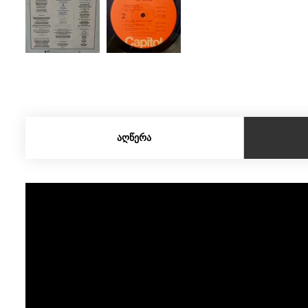
ᲐᲦᲬᲔᲠᲐ