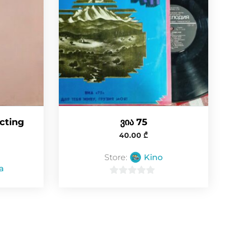
ecting
ვია 75
40.00
₾
Store:
Kino
a
0
o
u
t