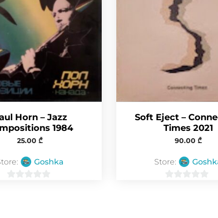
aul Horn – Jazz
Soft Eject – Conn
mpositions 1984
Times 2021
25.00
₾
90.00
₾
Store:
Goshka
Store:
Goshk
0
0
o
o
u
u