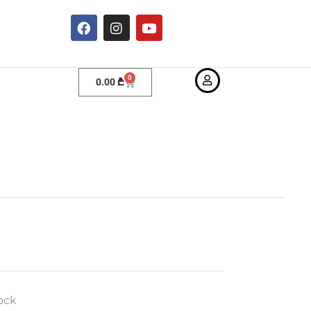
0
0.00
₾
ock