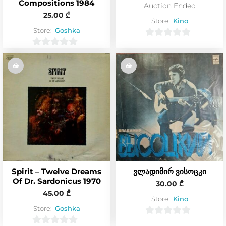
Compositions 1984
Auction Ended
25.00
₾
Store:
Kino
Store:
Goshka
0
0
o
o
u
u
t
t
o
o
f
f
5
5
Spirit – Twelve Dreams
ვლადიმირ ვისოცკი
Of Dr. Sardonicus 1970
30.00
₾
45.00
₾
Store:
Kino
Store:
Goshka
0