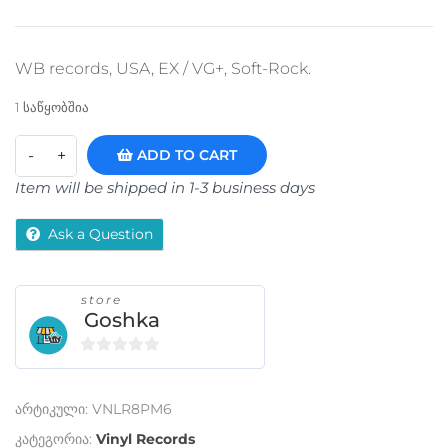
WB records, USA, EX / VG+, Soft-Rock.
1 საწყობშია
ADD TO CART
Item will be shipped in 1-3 business days
Ask a Question
store
Goshka
0
o
არტიკული:
VNLR8PM6
u
t
კატეგორია:
Vinyl Records