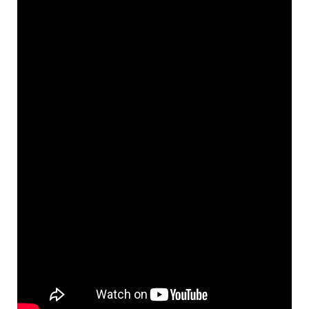
o
g
n
r
a
k
e
k
m
r