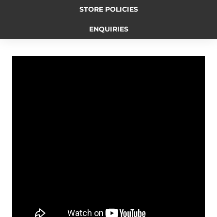
STORE POLICIES
b
e
L
t
g
ENQUIRIES
o
n
i
e
r
o
g
n
r
a
k
e
k
m
r