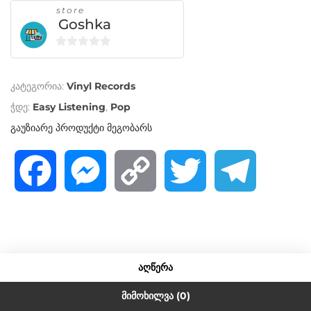
store
Goshka
0
o
კატეგორია:
Vinyl Records
u
t
ჭდე:
Easy Listening
,
Pop
o
გაუზიარე პროდუქტი მეგობარს
f
5
F
M
C
T
T
a
e
o
w
e
c
s
p
i
l
ᲐᲦᲬᲔᲠᲐ
e
s
y
t
e
ᲛᲘᲛᲝᲮᲘᲚᲕᲐ (0)