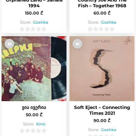
1994
Fish – Together 1968
150.00
₾
60.00
₾
Store:
Goshka
Store:
Goshka
0
0
o
o
u
u
t
t
o
o
f
f
5
5
ვია ივერია
Soft Eject – Connecting
Times 2021
50.00
₾
90.00
₾
Store:
Kino
Store:
Goshka