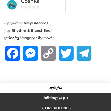
Goshka
0
o
კატეგორია:
Vinyl Records
u
t
ჭდე:
Rhythm & Bluesl
,
Soul
o
გაუზიარე პროდუქტი მეგობარს
f
5
F
M
C
T
T
a
e
o
w
e
c
s
p
i
l
ᲐᲦᲬᲔᲠᲐ
e
s
y
t
e
ᲛᲘᲛᲝᲮᲘᲚᲕᲐ (0)
STORE POLICIES