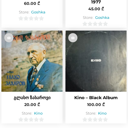
1977
60.00
₾
45.00
₾
Store:
Goshka
Store:
Goshka
0
0
o
o
u
u
t
t
o
o
f
f
5
5
გლახო ზახაროვი
Kino – Black Album
20.00
₾
100.00
₾
Store:
Kino
Store:
Kino
0
0