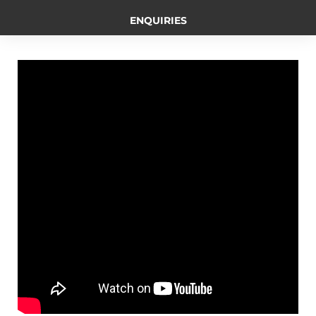
b
e
L
t
g
ENQUIRIES
o
n
i
e
r
o
g
n
r
a
k
e
k
m
r