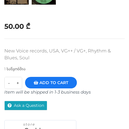
50.00
₾
New Voice records, USA, VG++ / VG+, Rhythm &
Blues, Soul
1 საწყობშია
ADD TO CART
Item will be shipped in 1-3 business days
Ask a Question
store