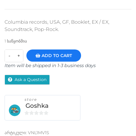
Columbia records, USA, GF, Booklet, EX / EX,
Soundtrack, Pop-Rock.
1 საწყობშია
ADD TO CART
Item will be shipped in 1-3 business days
Ask a Question
store
Goshka
0
o
არტიკული:
VNL1MV1S
u