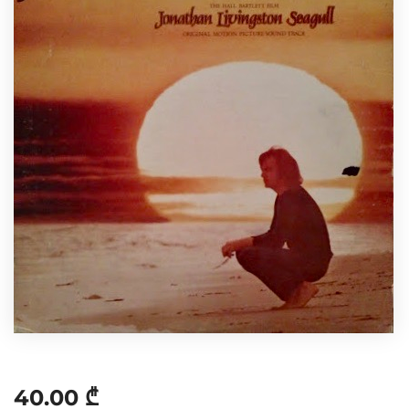
40.00
₾