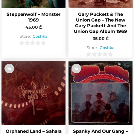
Steppenwolf – Monster
Gary Puckett & The
1969
Union Gap – The New
Gary Puckett And The
45.00
₾
Union Gap Album 1969
Store:
Goshka
35.00
₾
Store:
Goshka
0
o
0
u
o
t
u
o
t
f
o
5
f
5
Orphaned Land – Sahara
Spanky And Our Gang –