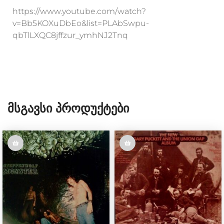
https://www.youtube.com/watch?
v=Bb5KOXuDbEo&list=PLAbSwpu-
o
g
n
r
a
qbTlLXQC8jffzur_ymhNJ2Tnq
k
e
k
m
r
Მსგავსი Პროდუქტები